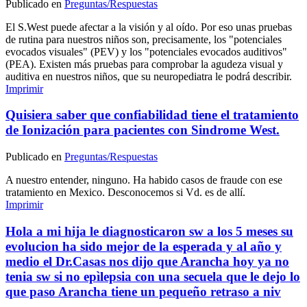
Publicado en
Preguntas/Respuestas
El S.West puede afectar a la visión y al oído. Por eso unas pruebas
de rutina para nuestros niños son, precisamente, los "potenciales
evocados visuales" (PEV) y los "potenciales evocados auditivos"
(PEA). Existen más pruebas para comprobar la agudeza visual y
auditiva en nuestros niños, que su neuropediatra le podrá describir.
Imprimir
Quisiera saber que confiabilidad tiene el tratamiento
de Ionización para pacientes con Sindrome West.
Publicado en
Preguntas/Respuestas
A nuestro entender, ninguno. Ha habido casos de fraude con ese
tratamiento en Mexico. Desconocemos si Vd. es de allí.
Imprimir
Hola a mi hija le diagnosticaron sw a los 5 meses su
evolucion ha sido mejor de la esperada y al año y
medio el Dr.Casas nos dijo que Arancha hoy ya no
tenia sw si no epìlepsia con una secuela que le dejo lo
que paso Arancha tiene un pequeño retraso a niv