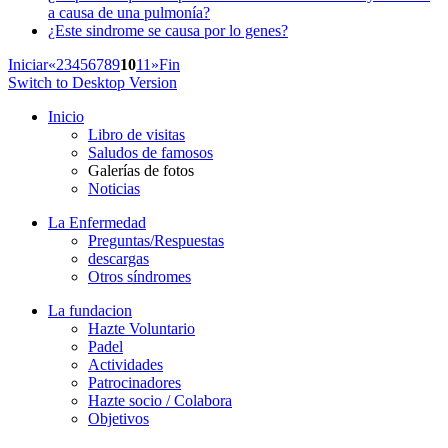
a causa de una pulmonía?
¿Este sindrome se causa por lo genes?
Iniciar
«
2
3
4
5
6
7
8
9
10
11
»
Fin
Switch to Desktop Version
Inicio
Libro de visitas
Saludos de famosos
Galerías de fotos
Noticias
La Enfermedad
Preguntas/Respuestas
descargas
Otros síndromes
La fundacion
Hazte Voluntario
Padel
Actividades
Patrocinadores
Hazte socio / Colabora
Objetivos