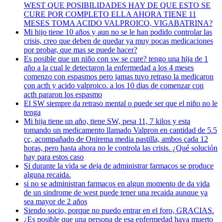
WEST QUE POSIBILIDADES HAY DE QUE ESTO SE
CURE POR COMPLETO ELLA AHORA TIENE 11
MESES TOMA ACIDO VALPROICO, VIGABATRINA?
Mi hijo tiene 10 años y aun no se le han podido controlar las
crisis, creo que deben de quedar ya muy pocas medicaciones
por probar, que mas se puede hacer?
Es posible que un niño con sw se cure? tengo una hija de 1
año a la cual le detectaron la enfermedad a los 4 meses
comenzo con espasmos pero jamas tuvo retraso la medicaron
con acth y acido valproico. a los 10 dias de comenzar con
acth pararon los espasmo
El SW siempre da retraso mental o puede ser que el niño no le
tenga
Mi hija tiene un año, tiene SW, pesa 11, 7 kilos y esta
tomando un medicamento llamado Valpron en cantidad de 5.5
cc, acompañado de Onirema media pastilla, ambos cada 12
horas, pero hasta ahora no le controla las crisis. ¿Qué solución
hay para estos caso
Si durante la vida se deja de administrar farmacos se produce
alguna recaida.
si no se administran farmacos en algun momento de da vida
de un sindrome de west puede tener una recaida aunque ya
sea mayor de 2 años
Siendo socio, porque no puedo entrar en el foro, GRACIAS.
¿Es posible que una persona de esa enfermedad haya muerto