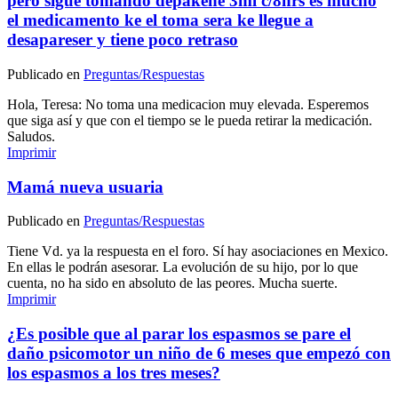
pero sigue tomando depakene 3ml c/8hrs es mucho
el medicamento ke el toma sera ke llegue a
desapareser y tiene poco retraso
Publicado en
Preguntas/Respuestas
Hola, Teresa: No toma una medicacion muy elevada. Esperemos
que siga así y que con el tiempo se le pueda retirar la medicación.
Saludos.
Imprimir
Mamá nueva usuaria
Publicado en
Preguntas/Respuestas
Tiene Vd. ya la respuesta en el foro. Sí hay asociaciones en Mexico.
En ellas le podrán asesorar. La evolución de su hijo, por lo que
cuenta, no ha sido en absoluto de las peores. Mucha suerte.
Imprimir
¿Es posible que al parar los espasmos se pare el
daño psicomotor un niño de 6 meses que empezó con
los espasmos a los tres meses?