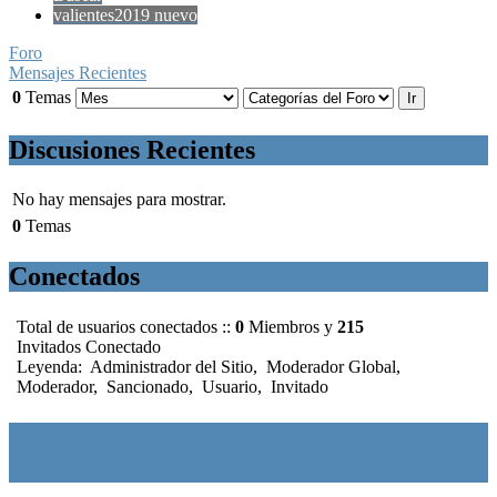
valientes2019 nuevo
Foro
Mensajes Recientes
0
Temas
Discusiones Recientes
No hay mensajes para mostrar.
0
Temas
Conectados
Total de usuarios conectados ::
0
Miembros y
215
Invitados Conectado
Leyenda:
Administrador del Sitio
,
Moderador Global
,
Moderador
,
Sancionado
,
Usuario
,
Invitado
Foro Fundación Síndrome de West
Estadísticas del Foro