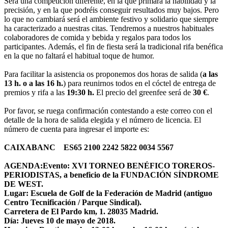
Será una competición diferente, en la que primará la habilidad y la
precisión, y en la que podréis conseguir resultados muy bajos. Pero
lo que no cambiará será el ambiente festivo y solidario que siempre
ha caracterizado a nuestras citas. Tendremos a nuestros habituales
colaboradores de comida y bebida y regalos para todos los
participantes. Además, el fin de fiesta será la tradicional rifa benéfica
en la que no faltará el habitual toque de humor.
Para facilitar la asistencia os proponemos dos horas de salida (
a las
13 h. o a las 16 h.
) para reunirnos todos en el cóctel de entrega de
premios y rifa a las
19:30 h.
El precio del greenfee será de
30 €
.
Por favor, se ruega confirmación contestando a este correo con el
detalle de la hora de salida elegida y el número de licencia. El
número de cuenta para ingresar el importe es:
CAIXABANC ES65 2100 2242 5822 0034 5567
AGENDA:
Evento: XVI TORNEO BENÉFICO TOREROS-
PERIODISTAS, a beneficio de la FUNDACIÓN SÍNDROME
DE WEST.
Lugar: Escuela de Golf de la Federación de Madrid (antiguo
Centro Tecnificación / Parque Sindical).
Carretera de El Pardo km, 1. 28035 Madrid.
Día: Jueves 10 de mayo de 2018.