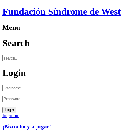
Fundación Síndrome de West
Menu
Search
Login
Imprimir
¡Bizcocho y a jugar!